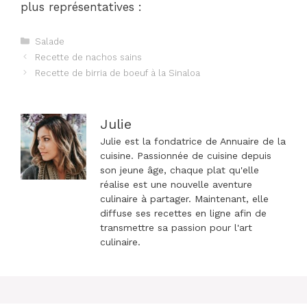
plus représentatives :
Catégories
Salade
Navigation
Recette de nachos sains
des
Recette de birria de boeuf à la Sinaloa
articles
Julie
Julie est la fondatrice de Annuaire de la
cuisine. Passionnée de cuisine depuis
son jeune âge, chaque plat qu'elle
réalise est une nouvelle aventure
culinaire à partager. Maintenant, elle
diffuse ses recettes en ligne afin de
transmettre sa passion pour l'art
culinaire.