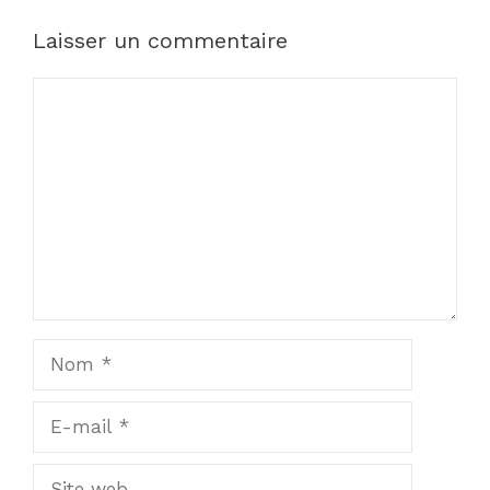
Laisser un commentaire
Commentaire
Nom
E-
mail
Site