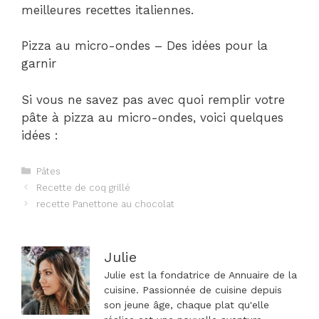
meilleures recettes italiennes.
Pizza au micro-ondes – Des idées pour la
garnir
Si vous ne savez pas avec quoi remplir votre
pâte à pizza au micro-ondes, voici quelques
idées :
Catégories
Pâtes
Navigation
Recette de coq grillé
des
recette Panettone au chocolat
articles
Julie
Julie est la fondatrice de Annuaire de la
cuisine. Passionnée de cuisine depuis
son jeune âge, chaque plat qu'elle