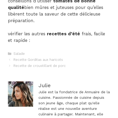
conseillons d’utiliser
tomates de bonne
qualité
bien mûres et juteuses pour qu’elles
libèrent toute la saveur de cette délicieuse
préparation.
vérifier les autres
recettes d’été
frais, facile
et rapide :
Catégories
Salade
Navigation
Recette Gorditas aux haricots
des
Recette de croustillant de porc
articles
Julie
Julie est la fondatrice de Annuaire de la
cuisine. Passionnée de cuisine depuis
son jeune âge, chaque plat qu'elle
réalise est une nouvelle aventure
culinaire à partager. Maintenant, elle