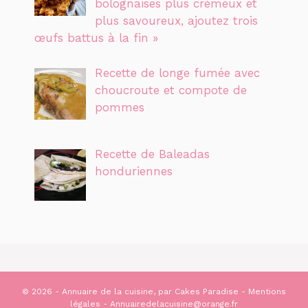
bolognaises plus crémeux et
plus savoureux, ajoutez trois
œufs battus à la fin »
Recette de longe fumée avec
choucroute et compote de
pommes
Recette de Baleadas
honduriennes
© 2026 - Annuaire de la cuisine, par
Cakes Paradise
-
Mentions
légales
- Annuairedelacuisine@orange.fr