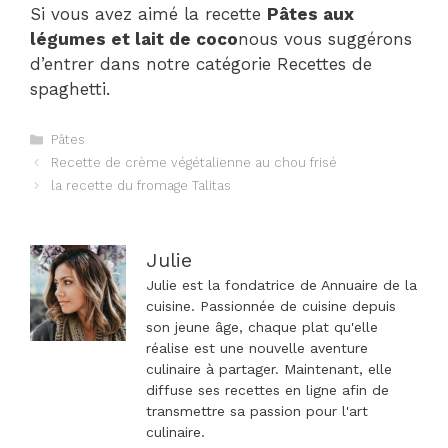
Si vous avez aimé la recette
Pâtes aux
légumes et lait de coco
nous vous suggérons
d’entrer dans notre catégorie Recettes de
spaghetti.
Catégories
Pâtes
Navigation
Recette de crème végétalienne au chou frisé
des
la recette du fromage Talitas
articles
Julie
Julie est la fondatrice de Annuaire de la
cuisine. Passionnée de cuisine depuis
son jeune âge, chaque plat qu'elle
réalise est une nouvelle aventure
culinaire à partager. Maintenant, elle
diffuse ses recettes en ligne afin de
transmettre sa passion pour l'art
culinaire.