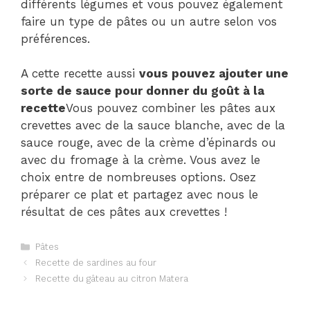
différents légumes et vous pouvez également
faire un type de pâtes ou un autre selon vos
préférences.
A cette recette aussi
vous pouvez ajouter une
sorte de sauce pour donner du goût à la
recette
Vous pouvez combiner les pâtes aux
crevettes avec de la sauce blanche, avec de la
sauce rouge, avec de la crème d’épinards ou
avec du fromage à la crème. Vous avez le
choix entre de nombreuses options. Osez
préparer ce plat et partagez avec nous le
résultat de ces pâtes aux crevettes !
Catégories
Pâtes
Navigation
Recette de sardines au four
des
Recette du gâteau au citron Matera
articles