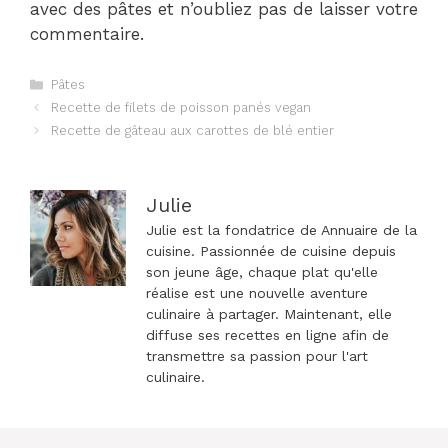
avec des pâtes et n’oubliez pas de laisser votre
commentaire.
Catégories
Pâtes
Navigation
Recette de filets de poisson panés vegan
des
Recette de gâteau aux carottes de blé entier
articles
Julie
Julie est la fondatrice de Annuaire de la
cuisine. Passionnée de cuisine depuis
son jeune âge, chaque plat qu'elle
réalise est une nouvelle aventure
culinaire à partager. Maintenant, elle
diffuse ses recettes en ligne afin de
transmettre sa passion pour l'art
culinaire.