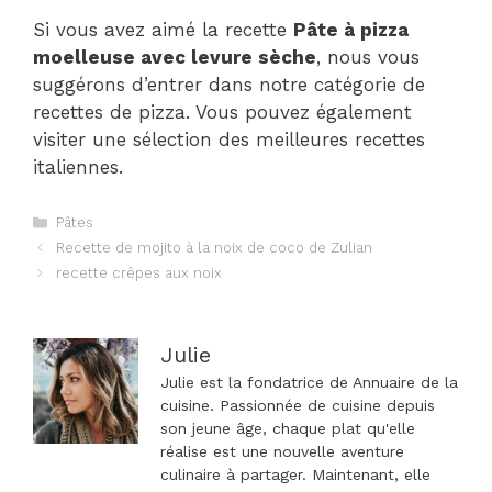
Si vous avez aimé la recette
Pâte à pizza
moelleuse avec levure sèche
, nous vous
suggérons d’entrer dans notre catégorie de
recettes de pizza. Vous pouvez également
visiter une sélection des meilleures recettes
italiennes.
Catégories
Pâtes
Navigation
Recette de mojito à la noix de coco de Zulian
des
recette crêpes aux noix
articles
Julie
Julie est la fondatrice de Annuaire de la
cuisine. Passionnée de cuisine depuis
son jeune âge, chaque plat qu'elle
réalise est une nouvelle aventure
culinaire à partager. Maintenant, elle