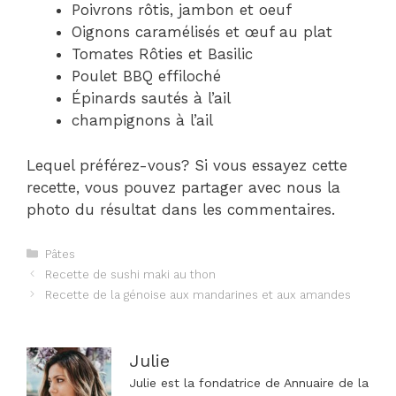
Poivrons rôtis, jambon et oeuf
Oignons caramélisés et œuf au plat
Tomates Rôties et Basilic
Poulet BBQ effiloché
Épinards sautés à l’ail
champignons à l’ail
Lequel préférez-vous? Si vous essayez cette
recette, vous pouvez partager avec nous la
photo du résultat dans les commentaires.
Catégories
Pâtes
Navigation
Recette de sushi maki au thon
des
Recette de la génoise aux mandarines et aux amandes
articles
Julie
Julie est la fondatrice de Annuaire de la