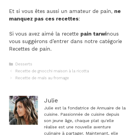
Et si vous êtes aussi un amateur de pain,
ne
manquez pas ces recettes
:
Si vous avez aimé la recette
pain tarwi
nous
vous suggérons d’entrer dans notre catégorie
Recettes de pain.
Catégories
Desserts
Navigation
Recette de gnocchi maison à la ricotta
des
Recette de maïs au fromage
articles
Julie
Julie est la fondatrice de Annuaire de la
cuisine. Passionnée de cuisine depuis
son jeune âge, chaque plat qu'elle
réalise est une nouvelle aventure
culinaire à partager. Maintenant, elle