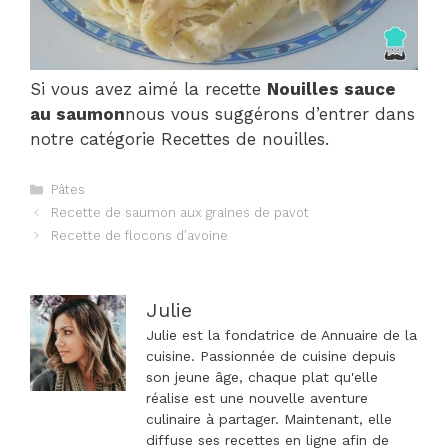
Si vous avez aimé la recette
Nouilles sauce
au saumon
nous vous suggérons d’entrer dans
notre catégorie Recettes de nouilles.
Catégories
Pâtes
Navigation
Recette de saumon aux graines de pavot
des
Recette de flocons d’avoine
articles
Julie
Julie est la fondatrice de Annuaire de la
cuisine. Passionnée de cuisine depuis
son jeune âge, chaque plat qu'elle
réalise est une nouvelle aventure
culinaire à partager. Maintenant, elle
diffuse ses recettes en ligne afin de