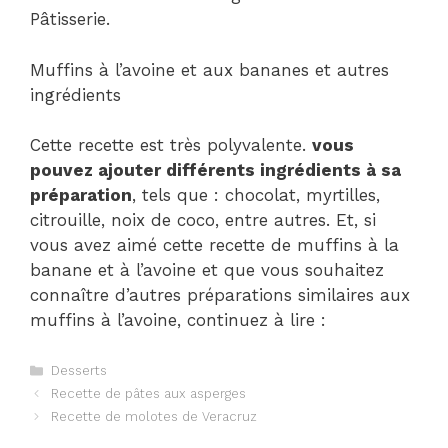
Pâtisserie.
Muffins à l’avoine et aux bananes et autres
ingrédients
Cette recette est très polyvalente.
vous
pouvez ajouter différents ingrédients à sa
préparation
, tels que : chocolat, myrtilles,
citrouille, noix de coco, entre autres. Et, si
vous avez aimé cette recette de muffins à la
banane et à l’avoine et que vous souhaitez
connaître d’autres préparations similaires aux
muffins à l’avoine, continuez à lire :
Catégories
Desserts
Navigation
Recette de pâtes aux asperges
des
Recette de molotes de Veracruz
articles