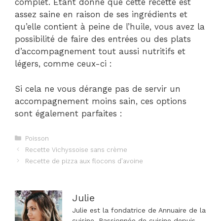
complet. Étant donné que cette recette est
assez saine en raison de ses ingrédients et
qu’elle contient à peine de l’huile, vous avez la
possibilité de faire des entrées ou des plats
d’accompagnement tout aussi nutritifs et
légers, comme ceux-ci :
Si cela ne vous dérange pas de servir un
accompagnement moins sain, ces options
sont également parfaites :
Catégories
Poisson
Navigation
Recette Vichyssoise sans crème
des
Recette de pizza aux flocons d’avoine
articles
Julie
Julie est la fondatrice de Annuaire de la
cuisine. Passionnée de cuisine depuis