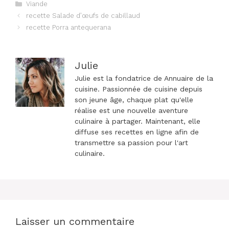
Catégories
Viande
Navigation
recette Salade d’œufs de cabillaud
des
recette Porra antequerana
articles
Julie
Julie est la fondatrice de Annuaire de la
cuisine. Passionnée de cuisine depuis
son jeune âge, chaque plat qu'elle
réalise est une nouvelle aventure
culinaire à partager. Maintenant, elle
diffuse ses recettes en ligne afin de
transmettre sa passion pour l'art
culinaire.
Laisser un commentaire