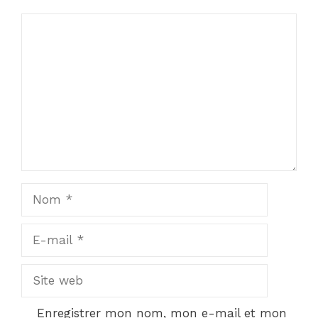
Commentaire
Nom
E-
mail
Site
web
Enregistrer mon nom, mon e-mail et mon