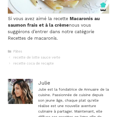
Si vous avez aimé la recette
Macaronis au
saumon frais et à la crème
nous vous
suggérons d’entrer dans notre catégorie
Recettes de macaronis.
Catégories
Pâtes
Navigation
recette de lotte sauce verte
des
recette coca de recapte
articles
Julie
Julie est la fondatrice de Annuaire de la
cuisine. Passionnée de cuisine depuis
son jeune âge, chaque plat qu'elle
réalise est une nouvelle aventure
culinaire à partager. Maintenant, elle
diffuse ses recettes en ligne afin de