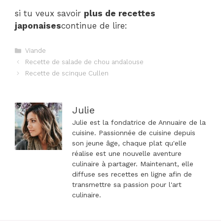
si tu veux savoir
plus de recettes
japonaises
continue de lire:
Catégories
Viande
Navigation
Recette de salade de chou andalouse
des
Recette de scinque Cullen
articles
Julie
Julie est la fondatrice de Annuaire de la
cuisine. Passionnée de cuisine depuis
son jeune âge, chaque plat qu'elle
réalise est une nouvelle aventure
culinaire à partager. Maintenant, elle
diffuse ses recettes en ligne afin de
transmettre sa passion pour l'art
culinaire.