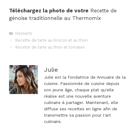
Téléchargez la photo de votre
Recette de
génoise traditionnelle au Thermomix
Catégories
Desserts
Navigation
Recette de tarte au brocoli et au thon
des
Recette de tarte au thon et tomates
articles
Julie
Julie est la fondatrice de Annuaire de la
cuisine. Passionnée de cuisine depuis
son jeune âge, chaque plat qu'elle
réalise est une nouvelle aventure
culinaire à partager. Maintenant, elle
diffuse ses recettes en ligne afin de
transmettre sa passion pour l'art
culinaire.