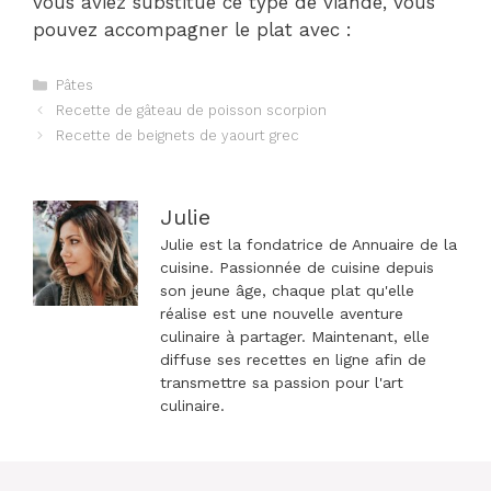
vous aviez substitué ce type de viande, vous
pouvez accompagner le plat avec :
Catégories
Pâtes
Navigation
Recette de gâteau de poisson scorpion
des
Recette de beignets de yaourt grec
articles
Julie
Julie est la fondatrice de Annuaire de la
cuisine. Passionnée de cuisine depuis
son jeune âge, chaque plat qu'elle
réalise est une nouvelle aventure
culinaire à partager. Maintenant, elle
diffuse ses recettes en ligne afin de
transmettre sa passion pour l'art
culinaire.