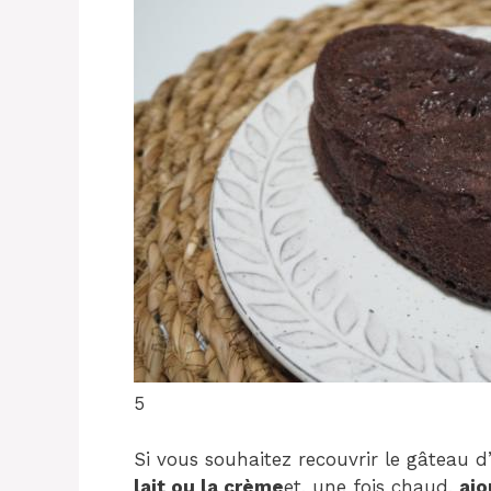
5
Si vous souhaitez recouvrir le gâteau 
lait ou la crème
et, une fois chaud,
ajo