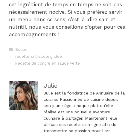
cet ingrédient de temps en temps ne soit pas
nécessairement nocive. Si vous préférez servir
un menu dans ce sens, c’est-à-dire sain et
nutritif, nous vous conseillons d’opter pour ces
accompagnements :
Catégories
Soupe
Navigation
recette Entrecôte grillée
des
Recette de congre en sauce verte
articles
Julie
Julie est la fondatrice de Annuaire de la
cuisine. Passionnée de cuisine depuis
son jeune âge, chaque plat qu'elle
réalise est une nouvelle aventure
culinaire à partager. Maintenant, elle
diffuse ses recettes en ligne afin de
transmettre sa passion pour l'art