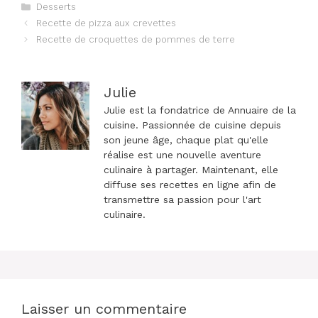
Catégories
Desserts
Navigation
Recette de pizza aux crevettes
des
Recette de croquettes de pommes de terre
articles
Julie
Julie est la fondatrice de Annuaire de la
cuisine. Passionnée de cuisine depuis
son jeune âge, chaque plat qu'elle
réalise est une nouvelle aventure
culinaire à partager. Maintenant, elle
diffuse ses recettes en ligne afin de
transmettre sa passion pour l'art
culinaire.
Laisser un commentaire