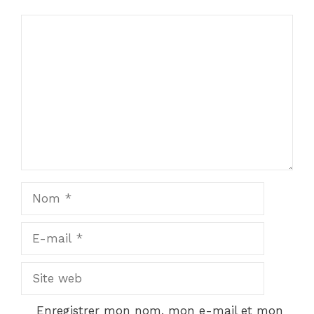
Commentaire
Nom
E-
mail
Site
web
Enregistrer mon nom, mon e-mail et mon