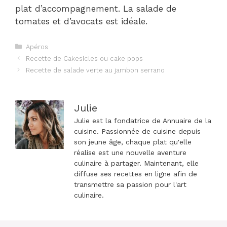
plat d’accompagnement. La salade de
tomates et d’avocats est idéale.
Catégories
Apéros
Navigation
Recette de Cakesicles ou cake pops
des
Recette de salade verte au jambon serrano
articles
Julie
Julie est la fondatrice de Annuaire de la
cuisine. Passionnée de cuisine depuis
son jeune âge, chaque plat qu'elle
réalise est une nouvelle aventure
culinaire à partager. Maintenant, elle
diffuse ses recettes en ligne afin de
transmettre sa passion pour l'art
culinaire.