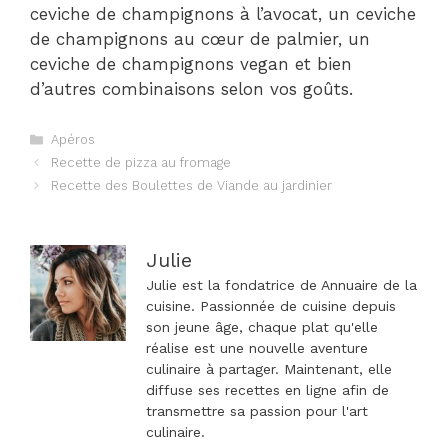
ceviche de champignons à l’avocat, un ceviche
de champignons au cœur de palmier, un
ceviche de champignons vegan et bien
d’autres combinaisons selon vos goûts.
Catégories
Apéros
Navigation
Recette de pizza au fromage
des
Recette des Boulettes de Viande au jardinier
articles
Julie
Julie est la fondatrice de Annuaire de la
cuisine. Passionnée de cuisine depuis
son jeune âge, chaque plat qu'elle
réalise est une nouvelle aventure
culinaire à partager. Maintenant, elle
diffuse ses recettes en ligne afin de
transmettre sa passion pour l'art
culinaire.