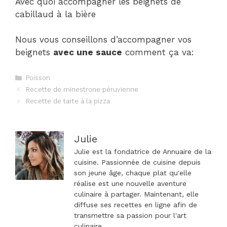
Avec quoi accompagner les beignets de
cabillaud à la bière
Nous vous conseillons d’accompagner vos
beignets
avec une sauce
comment ça va:
Catégories
Poisson
Navigation
Recette de minestrone péruvienne
des
Recette de tarte à la pizza
articles
Julie
Julie est la fondatrice de Annuaire de la
cuisine. Passionnée de cuisine depuis
son jeune âge, chaque plat qu'elle
réalise est une nouvelle aventure
culinaire à partager. Maintenant, elle
diffuse ses recettes en ligne afin de
transmettre sa passion pour l'art
culinaire.