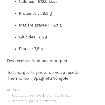
Calories : 612,5 kcal
Protéines : 26,3 g
Matière grasse : 18,8 g
Glucides : 85 g
Fibres : 7,5 g
Des recettes à ne pas manquer
Téléchargez la photo de votre recette
Thermomix : Spaghetti Vóngole
Catégories
Pâtes
Navigation
Recette de ceviche de thon à la Sinaloa
des
Recette de pain à la betterave
articles