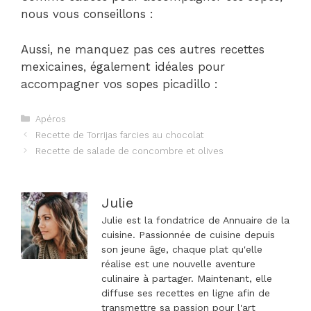
nous vous conseillons :
Aussi, ne manquez pas ces autres recettes
mexicaines, également idéales pour
accompagner vos sopes picadillo :
Catégories
Apéros
Navigation
Recette de Torrijas farcies au chocolat
des
Recette de salade de concombre et olives
articles
Julie
Julie est la fondatrice de Annuaire de la
cuisine. Passionnée de cuisine depuis
son jeune âge, chaque plat qu'elle
réalise est une nouvelle aventure
culinaire à partager. Maintenant, elle
diffuse ses recettes en ligne afin de
transmettre sa passion pour l'art