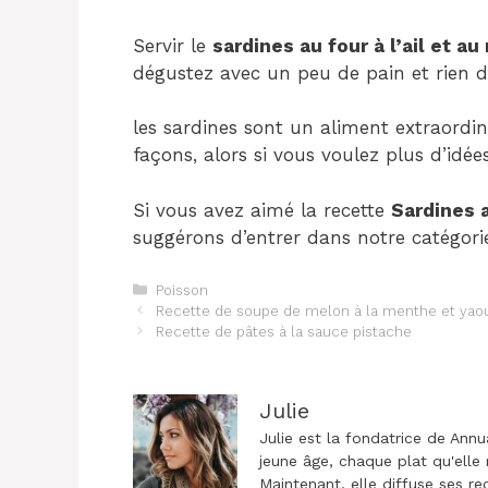
Servir le
sardines au four à l’ail et au
dégustez avec un peu de pain et rien d
les sardines sont un aliment extraordi
façons, alors si vous voulez plus d’idées
Si vous avez aimé la recette
Sardines a
suggérons d’entrer dans notre catégori
Catégories
Poisson
Navigation
Recette de soupe de melon à la menthe et yao
des
Recette de pâtes à la sauce pistache
articles
Julie
Julie est la fondatrice de Annu
jeune âge, chaque plat qu'elle 
Maintenant, elle diffuse ses re