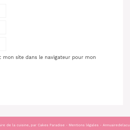
 mon site dans le navigateur pour mon
ire de la cuisine, par
Cakes Paradise
-
Mentions légales
- Annuairedelacu