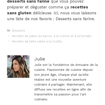
desserts sans farine
que vous pouvez
préparer et déguster comme ça
recettes
sans gluten
délicieuse. Ici, nous vous laissons
une liste de nos favoris : Desserts sans farine.
Catégories
Desserts
Navigation
Recette de pâtes au bacon, à la crème et à la tomate
des
Recette de tarte salée à la ricotta
articles
Julie
Julie est la fondatrice de Annuaire de la
cuisine. Passionnée de cuisine depuis
son jeune âge, chaque plat qu'elle
réalise est une nouvelle aventure
culinaire à partager. Maintenant, elle
diffuse ses recettes en ligne afin de
transmettre sa passion pour l'art
culinaire.