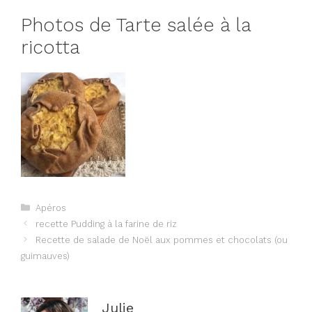
Photos de Tarte salée à la
ricotta
Catégories
Apéros
Navigation
recette Pudding à la farine de riz
des
Recette de salade de Noël aux pommes et chocolats (ou
articles
guimauves)
Julie