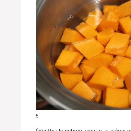
5
Égouttez le potiron, ajoutez la crème ou