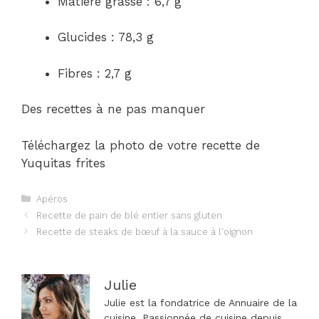
Matière grasse : 6,7 g
Glucides : 78,3 g
Fibres : 2,7 g
Des recettes à ne pas manquer
Téléchargez la photo de votre recette de
Yuquitas frites
Catégories
Apéros
Navigation
Recette de pain de blé entier sans gluten
des
Recette de steaks de bœuf à la sauce à l'oignon
articles
Julie
Julie est la fondatrice de Annuaire de la
cuisine. Passionnée de cuisine depuis