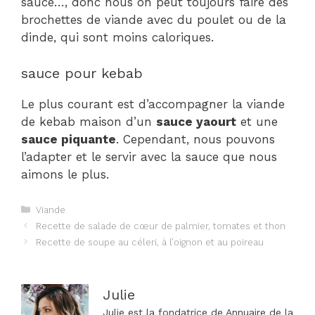
sauce…, donc nous on peut toujours faire des
brochettes de viande avec du poulet ou de la
dinde, qui sont moins caloriques.
sauce pour kebab
Le plus courant est d’accompagner la viande
de kebab maison d’un
sauce yaourt
et une
sauce piquante
. Cependant, nous pouvons
l’adapter et le servir avec la sauce que nous
aimons le plus.
Catégories
Viande
Navigation
Recette de salade de cœur de palmier, tomates et thon
des
Recette de soupe au céleri, à l’oignon et au poireau
articles
Julie
Julie est la fondatrice de Annuaire de la