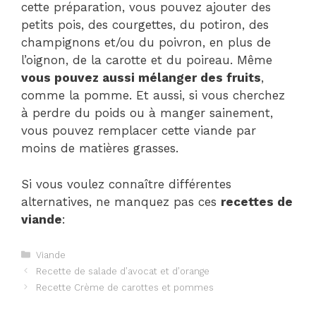
cette préparation, vous pouvez ajouter des
petits pois, des courgettes, du potiron, des
champignons et/ou du poivron, en plus de
l’oignon, de la carotte et du poireau. Même
vous pouvez aussi mélanger des fruits
,
comme la pomme. Et aussi, si vous cherchez
à perdre du poids ou à manger sainement,
vous pouvez remplacer cette viande par
moins de matières grasses.
Si vous voulez connaître différentes
alternatives, ne manquez pas ces
recettes de
viande
:
Catégories
Viande
Navigation
Recette de salade d’avocat et d’orange
des
Recette Crème de carottes et pommes
articles