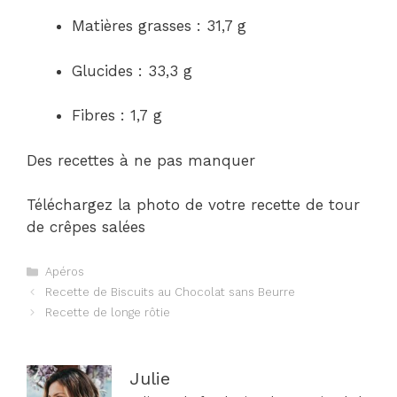
Matières grasses : 31,7 g
Glucides : 33,3 g
Fibres : 1,7 g
Des recettes à ne pas manquer
Téléchargez la photo de votre recette de tour
de crêpes salées
Catégories
Apéros
Navigation
Recette de Biscuits au Chocolat sans Beurre
des
Recette de longe rôtie
articles
Julie