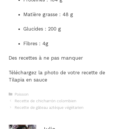
Matière grasse : 48 g
Glucides : 200 g
Fibres : 4g
Des recettes à ne pas manquer
Téléchargez la photo de votre recette de
Tilapia en sauce
Catégories
Poisson
Navigation
Recette de chicharrón colombien
des
Recette de gâteau aztèque végétarien
articles
Julie