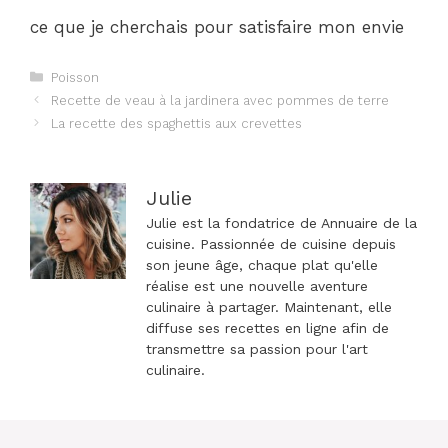
ce que je cherchais pour satisfaire mon envie
Catégories
Poisson
Navigation
Recette de veau à la jardinera avec pommes de terre
des
La recette des spaghettis aux crevettes
articles
Julie
Julie est la fondatrice de Annuaire de la
cuisine. Passionnée de cuisine depuis
son jeune âge, chaque plat qu'elle
réalise est une nouvelle aventure
culinaire à partager. Maintenant, elle
diffuse ses recettes en ligne afin de
transmettre sa passion pour l'art
culinaire.