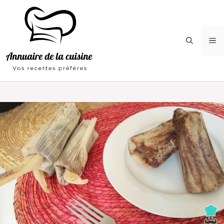
Aller
au
contenu
M