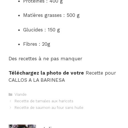
Protéines : 400 g
Matières grasses : 500 g
Glucides : 150 g
Fibres : 20g
Des recettes à ne pas manquer
Téléchargez la photo de votre
Recette pour
CALLOS A LA BARINESA
Catégories
Viande
Navigation
Recette de tamales aux haricots
des
Recette de saumon au four sans huile
articles