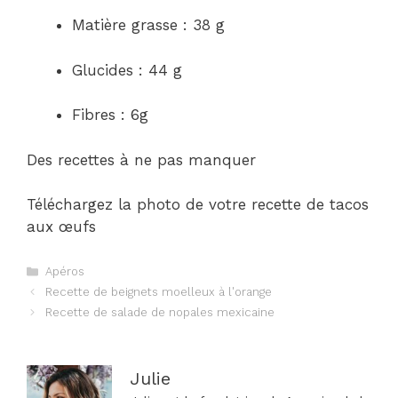
Matière grasse : 38 g
Glucides : 44 g
Fibres : 6g
Des recettes à ne pas manquer
Téléchargez la photo de votre recette de tacos
aux œufs
Catégories
Apéros
Navigation
Recette de beignets moelleux à l'orange
des
Recette de salade de nopales mexicaine
articles
Julie