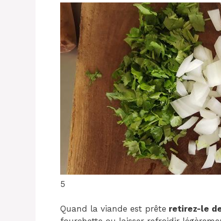
5
Quand la viande est prête
retirez-le d