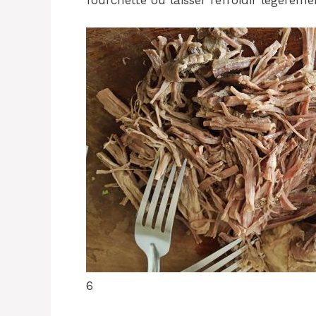
fourchette ou laisser refroidir légèreme
6