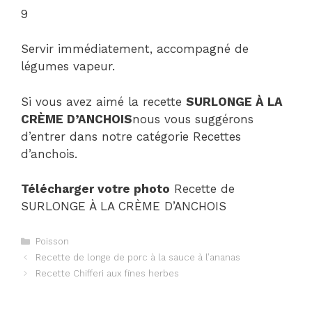
9
Servir immédiatement, accompagné de
légumes vapeur.
Si vous avez aimé la recette
SURLONGE À LA
CRÈME D’ANCHOIS
nous vous suggérons
d’entrer dans notre catégorie Recettes
d’anchois.
Télécharger votre photo
Recette de
SURLONGE À LA CRÈME D’ANCHOIS
Catégories
Poisson
Navigation
Recette de longe de porc à la sauce à l’ananas
des
Recette Chifferi aux fines herbes
articles