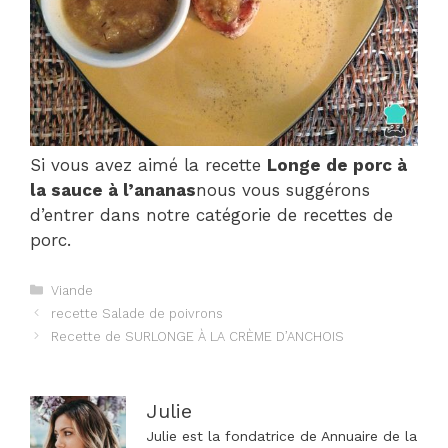
Si vous avez aimé la recette
Longe de porc à
la sauce à l’ananas
nous vous suggérons
d’entrer dans notre catégorie de recettes de
porc.
Catégories
Viande
Navigation
recette Salade de poivrons
des
Recette de SURLONGE À LA CRÈME D’ANCHOIS
articles
Julie
Julie est la fondatrice de Annuaire de la