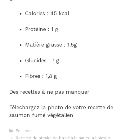
Calories : 45 kcal
Protéine : 1 g
Matière grasse : 1,5g
Glucides : 7 g
Fibres : 1,8 g
Des recettes à ne pas manquer
Téléchargez la photo de votre recette de
saumon fumé végétalien
Catégories
Poisson
Navigation
Recette de steaks de bœuf à la sauce à l'oignon