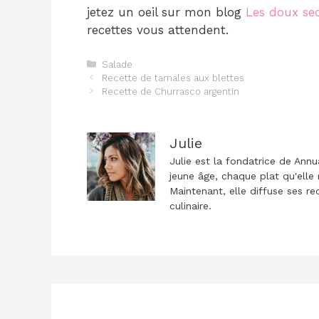
jetez un oeil sur mon blog
Les doux se
recettes vous attendent.
Catégories
Salade
Navigation
Recette de tamales aux blettes
des
Recette de Churrasco argentin
articles
Julie
Julie est la fondatrice de Annu
jeune âge, chaque plat qu'elle 
Maintenant, elle diffuse ses re
culinaire.