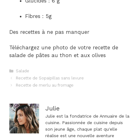
Glucides : 6 g
Fibres : 5g
Des recettes à ne pas manquer
Téléchargez une photo de votre recette de
salade de pâtes au thon et aux olives
Catégories
Salade
Navigation
Recette de Sopaipillas sans levure
des
Recette de merlu au fromage
articles
Julie
Julie est la fondatrice de Annuaire de la
cuisine. Passionnée de cuisine depuis
son jeune âge, chaque plat qu'elle
réalise est une nouvelle aventure