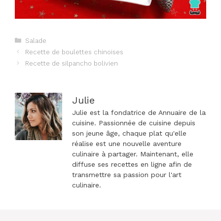
Catégories
Salade
Navigation
Recette de boulettes chinoises
des
Recette de silpancho bolivien
articles
Julie
Julie est la fondatrice de Annuaire de la
cuisine. Passionnée de cuisine depuis
son jeune âge, chaque plat qu'elle
réalise est une nouvelle aventure
culinaire à partager. Maintenant, elle
diffuse ses recettes en ligne afin de
transmettre sa passion pour l'art
culinaire.