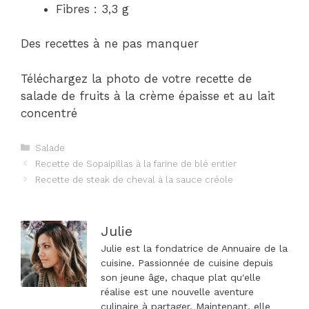
Fibres : 3,3 g
Des recettes à ne pas manquer
Téléchargez la photo de votre recette de
salade de fruits à la crème épaisse et au lait
concentré
Catégories
Salade
Navigation
Recette de Sopaipillas à la farine de blé entier
des
Recette de steak de cheval à la sauce créole
articles
Julie
Julie est la fondatrice de Annuaire de la
cuisine. Passionnée de cuisine depuis
son jeune âge, chaque plat qu'elle
réalise est une nouvelle aventure
culinaire à partager. Maintenant, elle