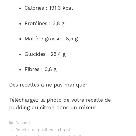
Calories : 191,3 kcal
Protéines : 3,6 g
Matière grasse : 8,5 g
Glucides : 25,4 g
Fibres : 0,8 g
Des recettes à ne pas manquer
Téléchargez la photo de votre recette de
pudding au citron dans un mixeur
Catégories
Desserts
Navigation
Recette de nouilles au bœuf
des