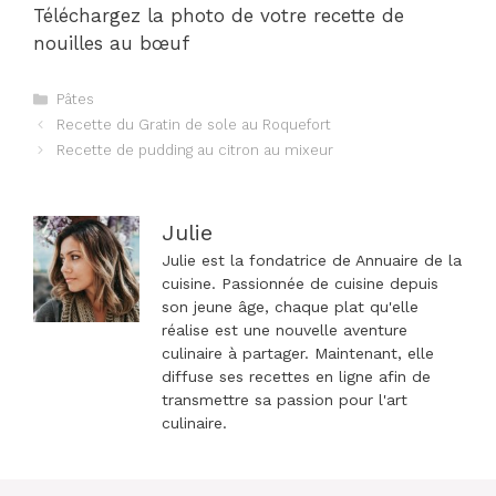
Téléchargez la photo de votre recette de
nouilles au bœuf
Catégories
Pâtes
Navigation
Recette du Gratin de sole au Roquefort
des
Recette de pudding au citron au mixeur
articles
Julie
Julie est la fondatrice de Annuaire de la
cuisine. Passionnée de cuisine depuis
son jeune âge, chaque plat qu'elle
réalise est une nouvelle aventure
culinaire à partager. Maintenant, elle
diffuse ses recettes en ligne afin de
transmettre sa passion pour l'art
culinaire.