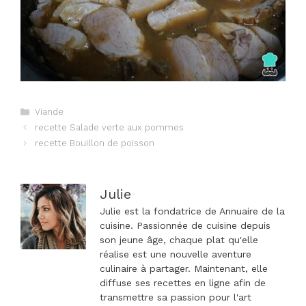
Catégories
Viande
Navigation
recette Salade verte aux pommes
des
recette Bouillon de poisson
articles
Julie
Julie est la fondatrice de Annuaire de la
cuisine. Passionnée de cuisine depuis
son jeune âge, chaque plat qu'elle
réalise est une nouvelle aventure
culinaire à partager. Maintenant, elle
diffuse ses recettes en ligne afin de
transmettre sa passion pour l'art