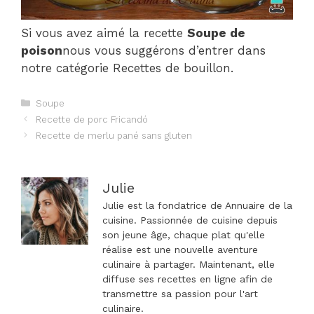
Si vous avez aimé la recette
Soupe de
poison
nous vous suggérons d’entrer dans
notre catégorie Recettes de bouillon.
Catégories
Soupe
Navigation
Recette de porc Fricandó
des
Recette de merlu pané sans gluten
articles
Julie
Julie est la fondatrice de Annuaire de la
cuisine. Passionnée de cuisine depuis
son jeune âge, chaque plat qu'elle
réalise est une nouvelle aventure
culinaire à partager. Maintenant, elle
diffuse ses recettes en ligne afin de
transmettre sa passion pour l'art
culinaire.